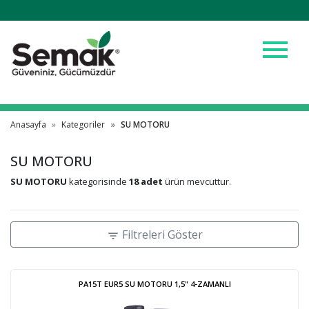
menu
Anasayfa
Kategoriler
SU MOTORU
SU MOTORU
SU MOTORU
kategorisinde
18 adet
ürün mevcuttur.
Filtreleri Göster
filter_list
PA15T EUR5 SU MOTORU 1,5" 4-ZAMANLI