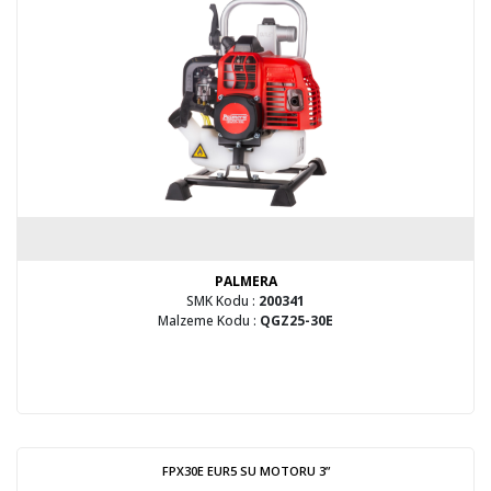
PALMERA
SMK Kodu :
200341
Malzeme Kodu :
QGZ25-30E
FPX30E EUR5 SU MOTORU 3”