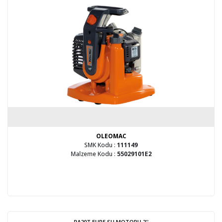
OLEOMAC
SMK Kodu :
111149
Malzeme Kodu :
55029101E2
PA20T EUR5 SU MOTORU 2''