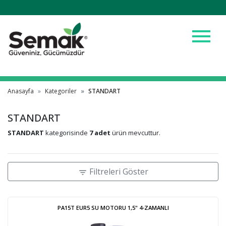
menu
Anasayfa
Kategoriler
STANDART
STANDART
STANDART
kategorisinde
7 adet
ürün mevcuttur.
Filtreleri Göster
filter_list
PA15T EUR5 SU MOTORU 1,5" 4-ZAMANLI