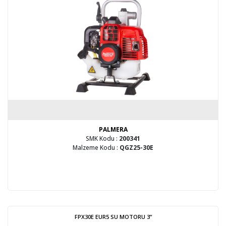
PALMERA
SMK Kodu :
200341
Malzeme Kodu :
QGZ25-30E
FPX30E EUR5 SU MOTORU 3”