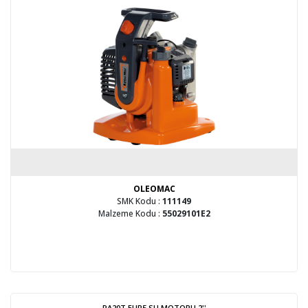
OLEOMAC
SMK Kodu :
111149
Malzeme Kodu :
55029101E2
PA20T EUR5 SU MOTORU 2''