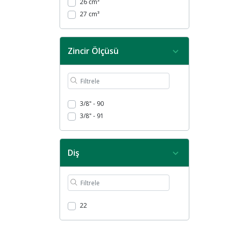
26 cm³
27 cm³
Zincir Ölçüsü
3/8" - 90
3/8" - 91
Diş
22