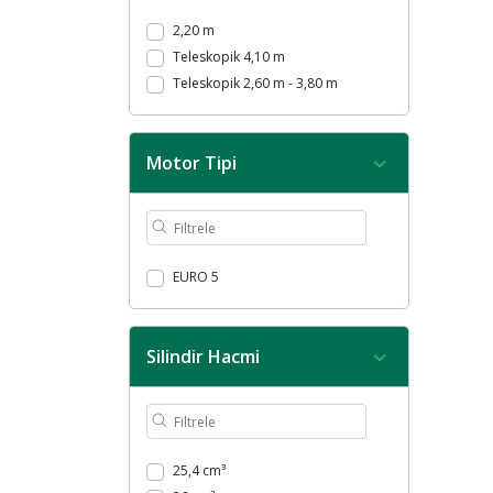
2,20 m
Teleskopik 4,10 m
Teleskopik 2,60 m - 3,80 m
Motor Tipi
EURO 5
Silindir Hacmi
25,4 cm³