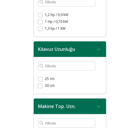
1,2 hp / 0,9 kW
1 Hp / 0,70 kW
1,3 hp / 1 kW
Kılavuz Uzunluğu
25 cm
30 cm
Makine Top. Uzn.