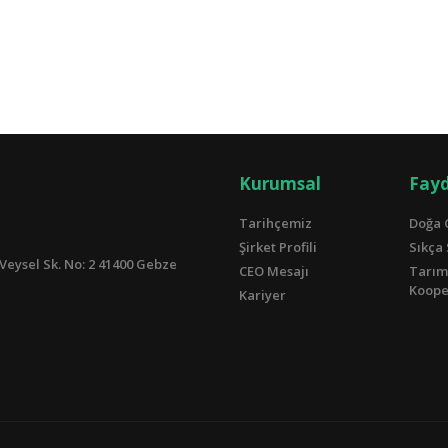
Kurumsal
Fayd
Tarihçemiz
Doğa 
Şirket Profili
Sıkça
Veysel Sk. No: 2 41400 Gebze
CEO Mesajı
Tarım
Kooper
Kariyer