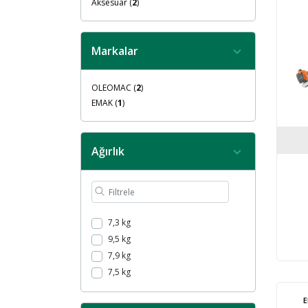
Aksesuar (
2
)
Markalar
OLEOMAC (
2
)
EMAK (
1
)
Ağırlık
7,3 kg
9,5 kg
7,9 kg
7,5 kg
E