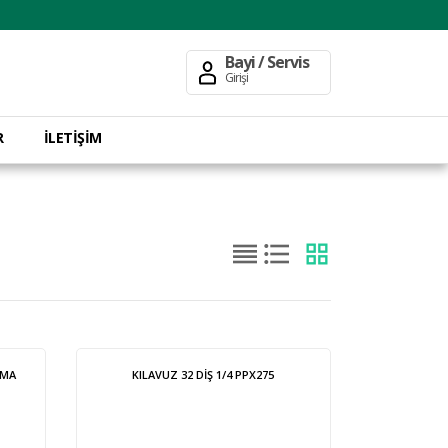
Bayi / Servis
Girişi
R
İLETİŞİM
AMA
KILAVUZ 32 DİŞ 1/4 PPX275