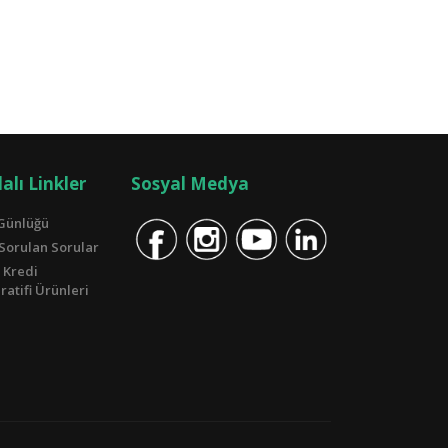
alı Linkler
Sosyal Medya
Günlüğü
 Sorulan Sorular
 Kredi
atifi Ürünleri