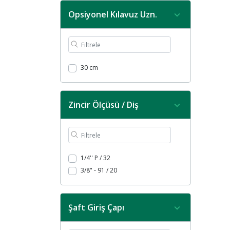
Opsiyonel Kılavuz Uzn.
30 cm
Zincir Ölçüsü / Diş
1/4'' P / 32
3/8" - 91 / 20
Şaft Giriş Çapı