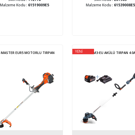
Malzeme Kodu :
61519009E5
Malzeme Kodu :
61539008E5
YENİ
4 MASTER EUR5 MOTORLU TIRPAN
GTX2-M3-EU AKÜLÜ TIRPAN 4.0