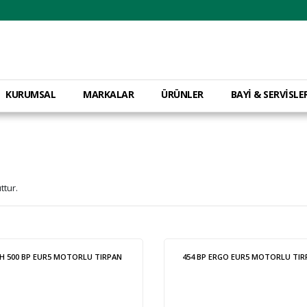
KURUMSAL
MARKALAR
ÜRÜNLER
BAYİ & SERVİSLE
tur.
H 500 BP EUR5 MOTORLU TIRPAN
454 BP ERGO EUR5 MOTORLU TIR