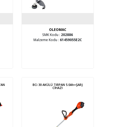
OLEOMAC
SMK Kodu :
202886
Malzeme Kodu :
61459055E2C
YAN
BCi 30 AKÜLÜ TIRPAN 5.0Ah+ŞARJ
CİHAZI