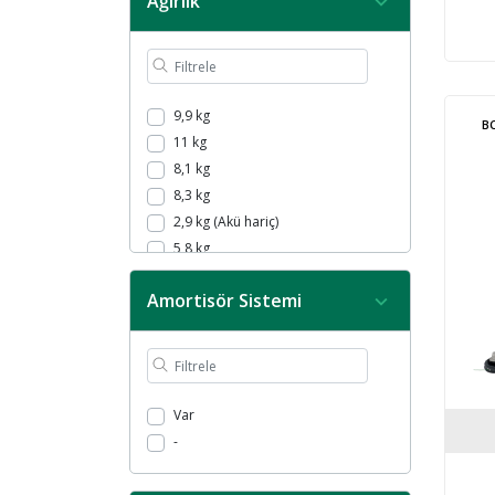
Ağırlık
9,9 kg
B
11 kg
8,1 kg
8,3 kg
2,9 kg (Akü hariç)
5,8 kg
6,4 kg
Amortisör Sistemi
3,2 kg
11,3 kg
5,7 kg
8 kg
8,8 kg
Var
9 kg
-
1,13 kg
4,9 kg