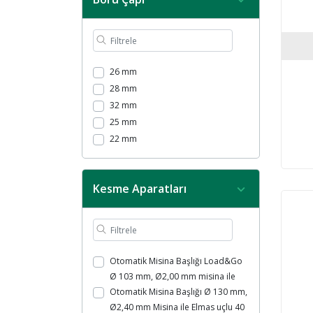
Elmas Uçlu 40 Diş Tırpan Bıçağı
Otomatik Misina Başlığı Tap' N Go
Ø 105 mm, Ø2,00 mm Misina ile
3’lü bıçak Ø255 mm
Otomatik Misina Başlığı Tap&Go Ø
26 mm
105 mm, Ø2,00 mm misina ile
28 mm
32 mm
25 mm
22 mm
Kesme Aparatları
Otomatik Misina Başlığı Load&Go
Ø 103 mm, Ø2,00 mm misina ile
Otomatik Misina Başlığı Ø 130 mm,
Ø2,40 mm Misina ile Elmas uçlu 40