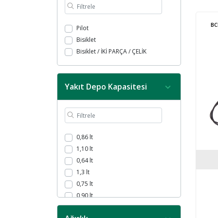
BC
Pilot
Bisiklet
Bisiklet / İKİ PARÇA / ÇELİK
Yakıt Depo Kapasitesi
0,86 lt
1,10 lt
0,64 lt
1,3 lt
0,75 lt
0,90 lt