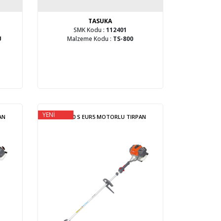
TASUKA
SMK Kodu :
112401
U
Malzeme Kodu :
TS-800
YENİ
AN
BCH 400 S EUR5 MOTORLU TIRPAN