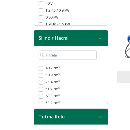
40 V
1,2 hp / 0,9 kW
0,60 kW
1,9 Hp / 1,5 kW
3,1 hp / 2,3 kW
Silindir Hacmi
1 Hp / 0,80 kW
3,0 hp – 2,2 kW
0,25 kW
1,2 kW
3,3 hp / 2,4 kW
40,2 cm³
1,70 hp - 1,25 kW
50,9 cm³
20 V
25,4 cm³
60 V
51,7 cm³
300 W
63,3 cm³
1000 Watt
53,2 cm³
43 cm³
Tutma Kolu