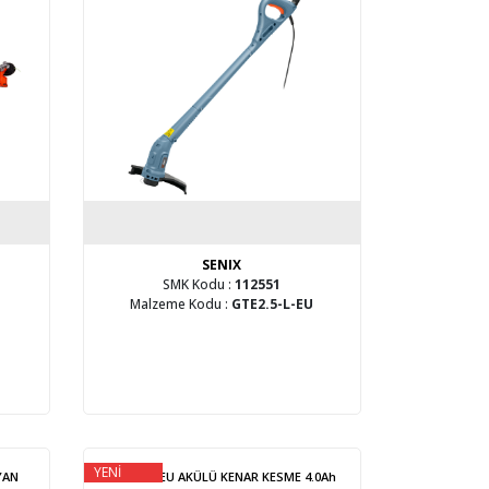
SENIX
SMK Kodu :
112551
Malzeme Kodu :
GTE2.5-L-EU
YENİ
YAN
GTX2-M-EU AKÜLÜ KENAR KESME 4.0Ah