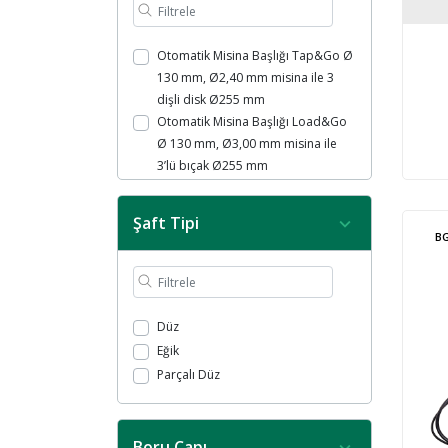
Otomatik Misina Başlığı Tap&Go Ø
130 mm, Ø2,40 mm misina ile 3
dişli disk Ø255 mm
Otomatik Misina Başlığı Load&Go
Ø 130 mm, Ø3,00 mm misina ile
3’lü bıçak Ø255 mm
Otomatik Misina Başlığı Load&Go
Ø 103 mm, Ø2,00 mm misina ile
Şaft Tipi
Otomatik Misina Başlığı EVO
B
Tap&Go Ø 110 mm, Ø2,40 mm
misina ile
Otomatik Misina Başlığı EVO
Tap&Go Ø 110 mm, Ø2,40 mm
Düz
misina ile 3 dişli disk Ø255 mm
Eğik
Otomatik Misina Başlığı Tap&Go Ø
Parçalı Düz
105 mm, Ø1,65 mm misina ile
Otomatik Misina Başlığı Tap&Go Ø
130 mm, Ø2,40 mm Misina ile
Boru Çapı