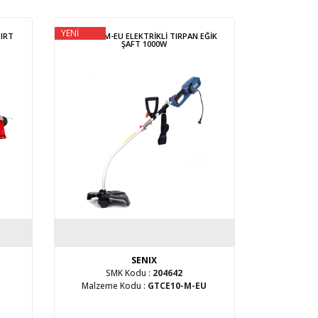
YENİ
IRT
GTCE10-M-EU ELEKTRİKLİ TIRPAN EĞİK
ŞAFT 1000W
SENIX
SMK Kodu :
204642
Malzeme Kodu :
GTCE10-M-EU