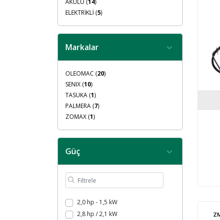
AKÜLÜ (
14
)
ELEKTRİKLİ (
5
)
Markalar
OLEOMAC (
20
)
SENIX (
10
)
TASUKA (
1
)
PALMERA (
7
)
ZOMAX (
1
)
Güç
2,0 hp - 1,5 kW
2,8 hp / 2,1 kW
ZM