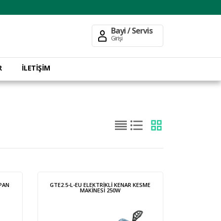
Bayi / Servis
Girişi
R
İLETİŞİM
PAN
GTE2.5-L-EU ELEKTRİKLİ KENAR KESME
MAKİNESİ 250W