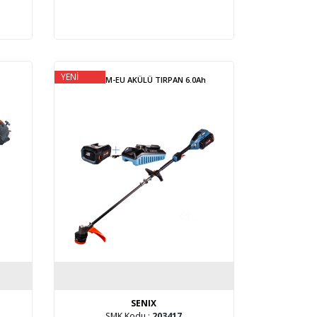
YENİ
GTX6-M-EU AKÜLÜ TIRPAN 6.0Ah
SENIX
SMK Kodu :
203417