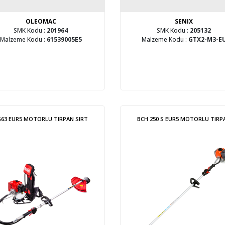
OLEOMAC
SENIX
SMK Kodu :
201964
SMK Kodu :
205132
Malzeme Kodu :
61539005E5
Malzeme Kodu :
GTX2-M3-E
G63 EUR5 MOTORLU TIRPAN SIRT
BCH 250 S EUR5 MOTORLU TIRP