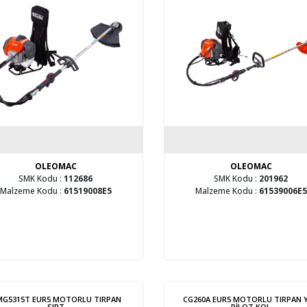
OLEOMAC
OLEOMAC
SMK Kodu :
112686
SMK Kodu :
201962
Malzeme Kodu :
61519008E5
Malzeme Kodu :
61539006E5
G5315T EUR5 MOTORLU TIRPAN
CG260A EUR5 MOTORLU TIRPAN 
SIRT
PİLOT KOL