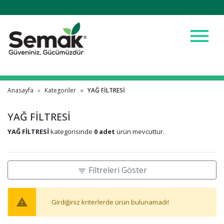
menu
Anasayfa
Kategoriler
YAĞ FİLTRESİ
YAĞ FİLTRESİ
YAĞ FİLTRESİ
kategorisinde
0 adet
ürün mevcuttur.
Filtreleri Göster
filter_list
warning
Girdiğiniz kriterlerde ürün bulunamadı!