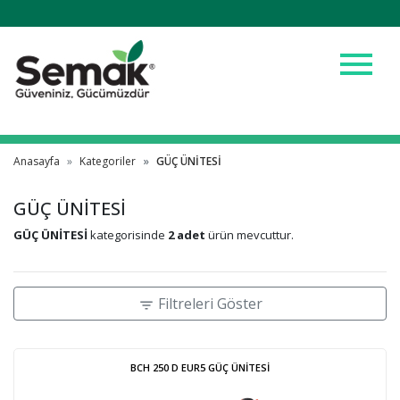
menu
Anasayfa
Kategoriler
GÜÇ ÜNİTESİ
GÜÇ ÜNİTESİ
GÜÇ ÜNİTESİ
kategorisinde
2 adet
ürün mevcuttur.
Filtreleri Göster
filter_list
BCH 250 D EUR5 GÜÇ ÜNİTESİ