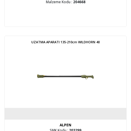
Malzeme Kodu :
204668
UZATMA APARATI 135-210cm WILDHORN 40
ALPEN
SMK Kodu :
203299