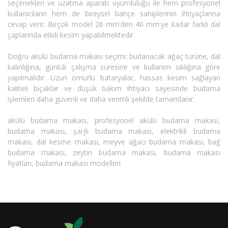
seçenekleri ve uzatma aparatı uyumluluğu ile hem profesyonel
kullanıcıların hem de bireysel bahçe sahiplerinin ihtiyaçlarına
cevap verir. Birçok model 26 mm'den 40 mm'ye kadar farklı dal
çaplarında etkili kesim yapabilmektedir.
Doğru akülü budama makası seçimi; budanacak ağaç türüne, dal
kalınlığına, günlük çalışma süresine ve kullanım sıklığına göre
yapılmalıdır. Uzun ömürlü bataryalar, hassas kesim sağlayan
kaliteli bıçaklar ve düşük bakım ihtiyacı sayesinde budama
işlemleri daha güvenli ve daha verimli şekilde tamamlanır.
akülü budama makası, profesyonel akülü budama makası,
budama makası, şarjlı budama makası, elektrikli budama
makası, dal kesme makası, meyve ağacı budama makası, bağ
budama makası, zeytin budama makası, budama makası
fiyatları, budama makası modelleri