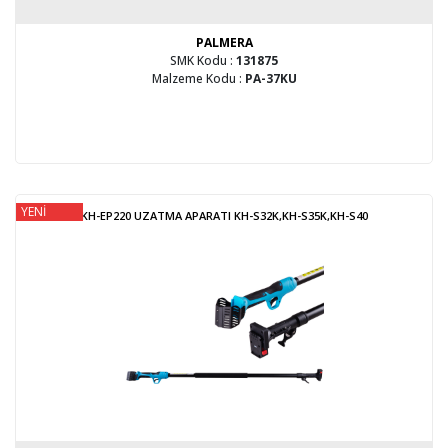
PALMERA
SMK Kodu :
131875
Malzeme Kodu :
PA-37KU
YENİ
KH-EP220 UZATMA APARATI KH-S32K,KH-S35K,KH-S40