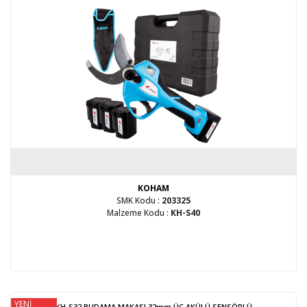
KOHAM
SMK Kodu :
203325
Malzeme Kodu :
KH-S40
YENİ
KH-S32 BUDAMA MAKASI 32mm ÜÇ AKÜLÜ SENSÖRLÜ