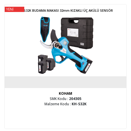
YENİ
KH-S32K BUDAMA MAKASI 32mm KIZAKLI ÜÇ AKÜLÜ SENSÖR
KOHAM
SMK Kodu :
204305
Malzeme Kodu :
KH-S32K