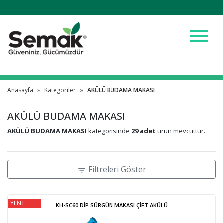
menu
Anasayfa
Kategoriler
AKÜLÜ BUDAMA MAKASI
AKÜLÜ BUDAMA MAKASI
AKÜLÜ BUDAMA MAKASI
kategorisinde
29 adet
ürün mevcuttur.
Filtreleri Göster
filter_list
YENİ
KH-SC60 DİP SÜRGÜN MAKASI ÇİFT AKÜLÜ