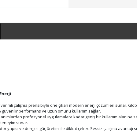
Enerji
e verimli çalışma prensibiyle öne çıkan modern enerji çözümleri sunar. Gl
de güvenilir performans ve uzun ömürlü kullanım sağlar.
ullanımlardan profesyonel uygulamalara kadar geniş bir kullanım alanına sah
r deneyim sunar.
or yapısı ve dengeli güç üretimi ile dikkat çeker. Sessiz çalışma avantajı 