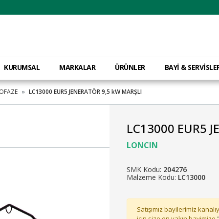
KURUMSAL
MARKALAR
ÜRÜNLER
BAYİ & SERVİSLE
OFAZE
LC13000 EUR5 JENERATÖR 9,5 kW MARŞLI
LC13000 EUR5 J
LONCIN
SMK Kodu:
204276
Malzeme Kodu:
LC13000
Satışımız bayilerimiz kanalıy
için size en yakın bayimize