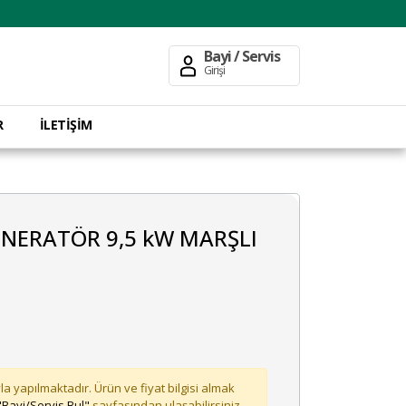
Bayi / Servis
Girişi
R
İLETİŞİM
ENERATÖR 9,5 kW MARŞLI
la yapılmaktadır. Ürün ve fiyat bilgisi almak
"Bayi/Servis Bul"
sayfasından ulaşabilirsiniz.