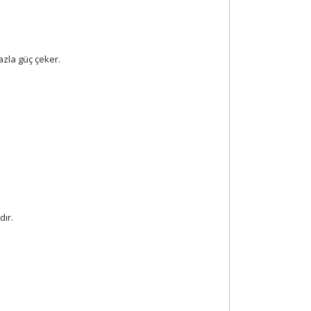
azla güç çeker.
dır.