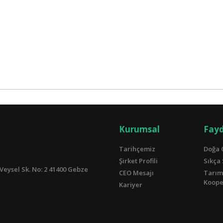
Kurumsal
Fayd
Tarihçemiz
Doğa 
Şirket Profili
Sıkça
Veysel Sk. No: 2 41400 Gebze
CEO Mesajı
Tarım
Kooper
Kariyer