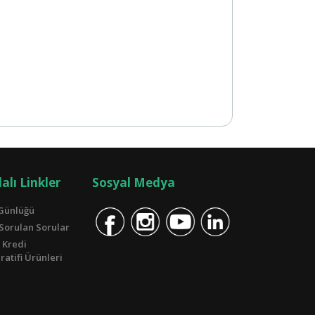
alı Linkler
Sosyal Medya
Günlüğü
 Sorulan Sorular
 Kredi
atifi Ürünleri