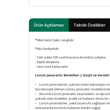
Ürün Açıklaması
Teknik Özellikler
*
Alternatör bakır sargılıdır.
*
Akü hediyelidir.
- Tam yükte 500 saat boyunca kesintisiz çalışma
- Dijital ateşleme
- Yeni nesil karbüratör
Loncin Jeneratör Modelleri | Güçlü ve Verimli 
• Loncin jeneratörler, yüksek motor teknolojisi v
tecrübesiyle bilinen Loncin, jeneratör modellerin
• Benzinli Loncin jeneratör seçenekleri; ev tipi k
yüksek olan modeller, pratik ve kullanıcı dostu bi
• Loncin jeneratörler, yakıt tasarrufu sağlayan mot
mekanlarda konforlu kullanım imkânı sağlar.