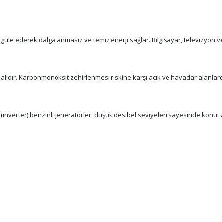
i regüle ederek dalgalanmasız ve temiz enerji sağlar. Bilgisayar, televizyon v
alıdır. Karbonmonoksit zehirlenmesi riskine karşı açık ve havadar alanlarda 
(inverter) benzinli jeneratörler, düşük desibel seviyeleri sayesinde konut a