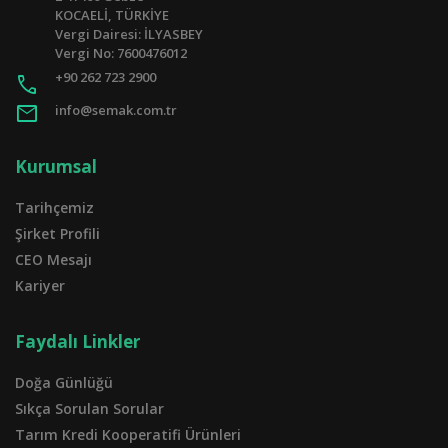
KOCAELİ, TÜRKİYE
Vergi Dairesi: İLYASBEY
Vergi No: 7600476012
+90 262 723 2900
call
mail
info@semak.com.tr
Kurumsal
Tarihçemiz
Şirket Profili
CEO Mesajı
Kariyer
Faydalı Linkler
Doğa Günlüğü
Sıkça Sorulan Sorular
Tarım Kredi Kooperatifi Ürünleri