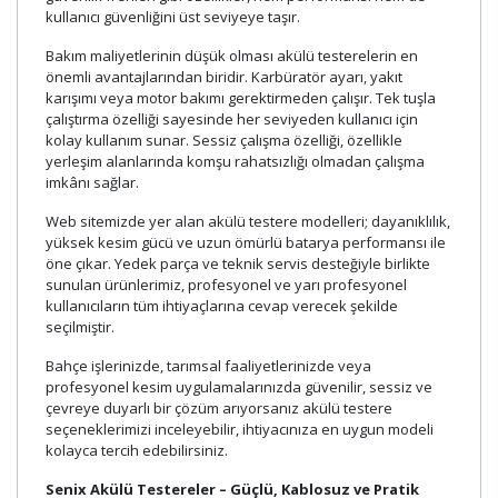
kullanıcı güvenliğini üst seviyeye taşır.
Bakım maliyetlerinin düşük olması akülü testerelerin en
önemli avantajlarından biridir. Karbüratör ayarı, yakıt
karışımı veya motor bakımı gerektirmeden çalışır. Tek tuşla
çalıştırma özelliği sayesinde her seviyeden kullanıcı için
kolay kullanım sunar. Sessiz çalışma özelliği, özellikle
yerleşim alanlarında komşu rahatsızlığı olmadan çalışma
imkânı sağlar.
Web sitemizde yer alan akülü testere modelleri; dayanıklılık,
yüksek kesim gücü ve uzun ömürlü batarya performansı ile
öne çıkar. Yedek parça ve teknik servis desteğiyle birlikte
sunulan ürünlerimiz, profesyonel ve yarı profesyonel
kullanıcıların tüm ihtiyaçlarına cevap verecek şekilde
seçilmiştir.
Bahçe işlerinizde, tarımsal faaliyetlerinizde veya
profesyonel kesim uygulamalarınızda güvenilir, sessiz ve
çevreye duyarlı bir çözüm arıyorsanız akülü testere
seçeneklerimizi inceleyebilir, ihtiyacınıza en uygun modeli
kolayca tercih edebilirsiniz.
Senix Akülü Testereler – Güçlü, Kablosuz ve Pratik