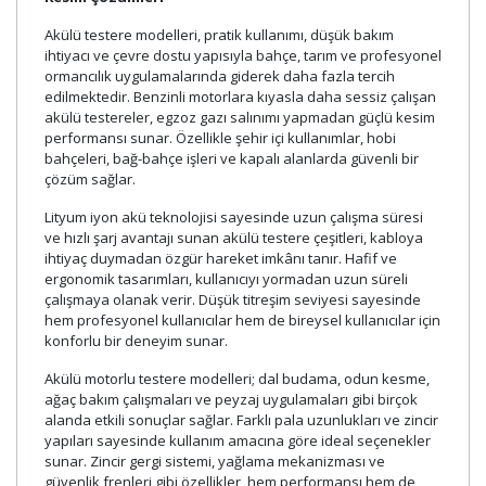
Akülü testere modelleri, pratik kullanımı, düşük bakım
ihtiyacı ve çevre dostu yapısıyla bahçe, tarım ve profesyonel
ormancılık uygulamalarında giderek daha fazla tercih
edilmektedir. Benzinli motorlara kıyasla daha sessiz çalışan
akülü testereler, egzoz gazı salınımı yapmadan güçlü kesim
performansı sunar. Özellikle şehir içi kullanımlar, hobi
bahçeleri, bağ-bahçe işleri ve kapalı alanlarda güvenli bir
çözüm sağlar.
Lityum iyon akü teknolojisi sayesinde uzun çalışma süresi
ve hızlı şarj avantajı sunan akülü testere çeşitleri, kabloya
ihtiyaç duymadan özgür hareket imkânı tanır. Hafif ve
ergonomik tasarımları, kullanıcıyı yormadan uzun süreli
çalışmaya olanak verir. Düşük titreşim seviyesi sayesinde
hem profesyonel kullanıcılar hem de bireysel kullanıcılar için
konforlu bir deneyim sunar.
Akülü motorlu testere modelleri; dal budama, odun kesme,
ağaç bakım çalışmaları ve peyzaj uygulamaları gibi birçok
alanda etkili sonuçlar sağlar. Farklı pala uzunlukları ve zincir
yapıları sayesinde kullanım amacına göre ideal seçenekler
sunar. Zincir gergi sistemi, yağlama mekanizması ve
güvenlik frenleri gibi özellikler, hem performansı hem de