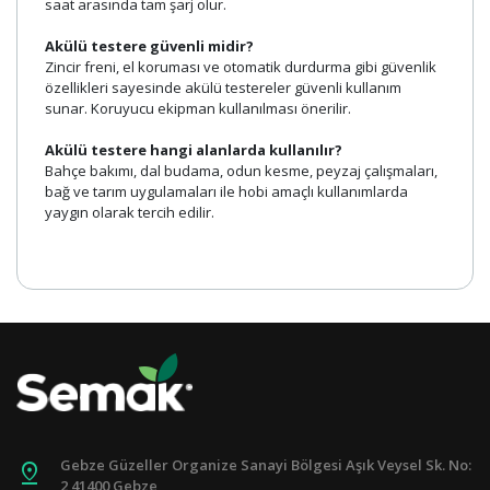
saat arasında tam şarj olur.
Akülü testere güvenli midir?
Zincir freni, el koruması ve otomatik durdurma gibi güvenlik
özellikleri sayesinde akülü testereler güvenli kullanım
sunar. Koruyucu ekipman kullanılması önerilir.
Akülü testere hangi alanlarda kullanılır?
Bahçe bakımı, dal budama, odun kesme, peyzaj çalışmaları,
bağ ve tarım uygulamaları ile hobi amaçlı kullanımlarda
yaygın olarak tercih edilir.
Gebze Güzeller Organize Sanayi Bölgesi Aşık Veysel Sk. No:
pin_drop
2 41400 Gebze