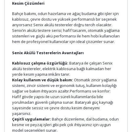
Kesim Çözümleri
Bahçe bakımı, odun hazırlama ve ağaç budama gibi işler için
kablosuz, çevre dostu ve yüksek performanslı bir seçenek
arıyorsanız Senix akülü testereler doğru tercih olacaktır.
Senix’in akülü testere serisi; hafif tasarım, otomatik yağlama
sistemleri ve güçlü akü performansı ile hem hobi kullanıcıları
hem de profesyonel kullanıcılar için ideal çözümler sunar.
Senix Akülü Testerelerin Avantajları
Kablosuz çalışma özgürlüğü:
Batarya ile çalışan Senix
akülü testereler, elektrik kablosuna bağlı kalmadan her
yerde kesim yapma imkânı tanır.
Kolay kullanım ve düşük bakım:
Otomatik zincir yağlama
sistemi, zincir sistemi ve ergonomik tutuş, kullanım kolaylığı
sağlar ve bakım ihtiyacını azaltır.Performans ve konfor:
Hafif gövde yapısı ile uzun süreli kullanımlarda bile
yorulmadan güvenli çalışma sunar. Bataryalı güç kaynağı
sayesinde sessiz ve çevre dostu kesim deneyimi
yaşarsınız.
Çeşitli uygulamalar:
Bahçe düzenleme, dal budama, odun
kesme ve peyzaj işleri gibi pek çok ihtiyacınız için uygun
model seçenekleri sunar.