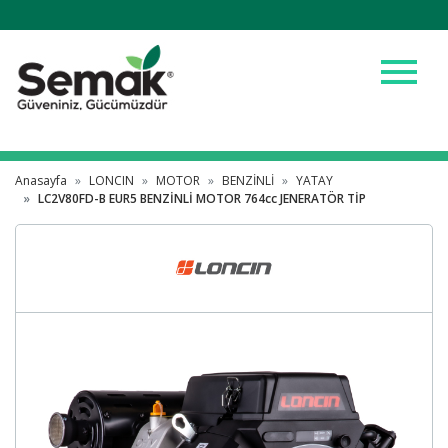
menu
Anasayfa
LONCIN
MOTOR
BENZİNLİ
YATAY
LC2V80FD-B EUR5 BENZİNLİ MOTOR 764cc JENERATÖR TİP