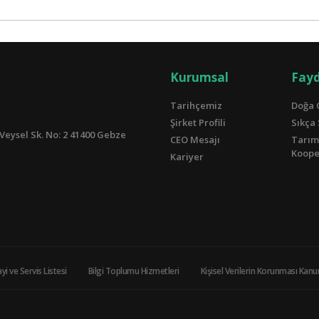
Kurumsal
Fayd
Tarihçemiz
Doğa 
Şirket Profili
Sıkça
Veysel Sk. No: 2 41400 Gebze
CEO Mesajı
Tarım
Kooper
Kariyer
yi ve Servis Listesi
Bilgi Toplumu Hizmetleri
Kişisel Verilerin Korunması Kan