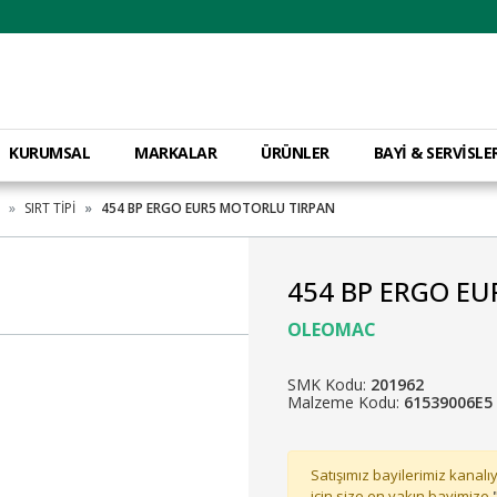
KURUMSAL
MARKALAR
ÜRÜNLER
BAYİ & SERVİSLE
SIRT TİPİ
454 BP ERGO EUR5 MOTORLU TIRPAN
454 BP ERGO E
OLEOMAC
SMK Kodu:
201962
Malzeme Kodu:
61539006E5
Satışımız bayilerimiz kanalıy
için size en yakın bayimize