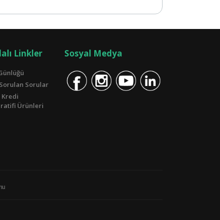
alı Linkler
Sosyal Medya
Günlüğü
 Sorulan Sorular
 Kredi
atifi Ürünleri
unu