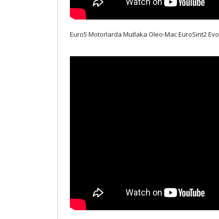
Euro5 Motorlarda Mutlaka Oleo-Mac EuroSint2 Evo 