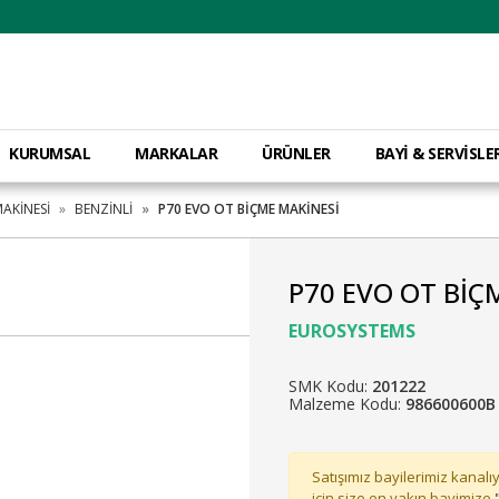
KURUMSAL
MARKALAR
ÜRÜNLER
BAYİ & SERVİSLE
MAKİNESİ
BENZİNLİ
P70 EVO OT BİÇME MAKİNESİ
P70 EVO OT BİÇ
EUROSYSTEMS
SMK Kodu:
201222
Malzeme Kodu:
986600600B
Satışımız bayilerimiz kanalıy
için size en yakın bayimize