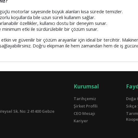
niz?
 güçlü motorlar sayesinde büyük alanları kısa sürede temizler.
zorlu koşullarda bile uzun süreli kullanım sağlar.
nabilir özellikler, kullanıcı dostu bir deneyim sunar.
 minimum etki ile sürdürülebilir bir çözüm sunar.
tkin ve güvenilir bir çözüm arayanlar için ideal bir tercihtir. Makine
ı sağlayabilirsiniz. Doğru ekipman ile hem zamandan hem de iş gücün
Kurumsal
Fayd
Tarihçemiz
Doğa 
Şirket Profili
Sıkça
Veysel Sk. No: 2 41400 Gebze
CEO Mesajı
Tarım
Kooper
Kariyer