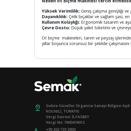
Neden ot biçme makinesi tercih etmelisi
Yüksek Verimlilik:
Geniş çalışma genişliği ve
Dayanıklılık:
Çelik bıçaklar ve sağlam şasi, en 
Kullanım Kolaylığı:
Ergonomik tasarım ve ayarla
Çevre Dostu:
Düşük yakıt tüketimi ve çevreye
Ot biçme makineleri, tarım ve peyzaj işlerinde e
yıllar boyunca sorunsuz bir şekilde çalışmasın
Gebze Güzeller Organize Sanayi Bölgesi Aşık 
pin_drop
KOCAELİ, TÜRKİYE
Vergi Dairesi: İLYASBEY
Vergi No: 7600476012
+90 262 723 2900