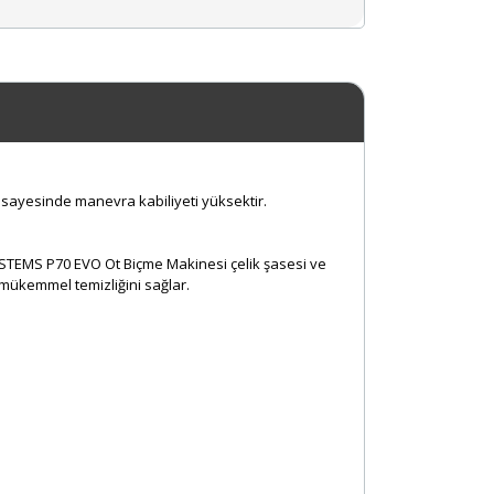
si sayesinde manevra kabiliyeti yüksektir.
SYSTEMS P70 EVO Ot Biçme Makinesi çelik şasesi ve
 mükemmel temizliğini sağlar.