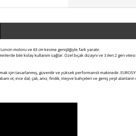
 Loncin motoru ve 63 cm kesme genişliğiyle fark yaratır.
inlerde bile kolay kullanım sağlar. Özel bıçak dizaynı ve 3 ileri 2 geri vite
şılamak için tasarlanmış, güvenilir ve yüksek performanslı makinedir. EURO
 ot, ince dal, çalı, anız, fındık, meyve bahçeleri ve geniş yeşil alanların