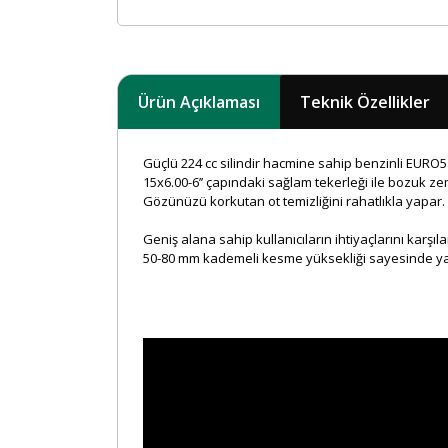
Ürün Açıklaması
Teknik Özellikler
Güçlü 224 cc silindir hacmine sahip benzinli EURO5
15x6.00-6’’ çapındaki sağlam tekerleği ile bozuk zem
Gözünüzü korkutan ot temizliğini rahatlıkla yapar.
Geniş alana sahip kullanıcıların ihtiyaçlarını kar
50-80 mm kademeli kesme yüksekliği sayesinde yabani