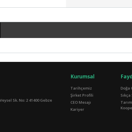
Kurumsal
Fayd
Tarihçemiz
Doğa 
Şirket Profili
Sıkça
Veysel Sk. No: 2 41400 Gebze
CEO Mesajı
Tarım
Kooper
Kariyer