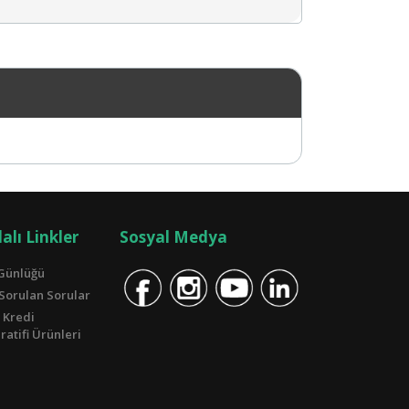
alı Linkler
Sosyal Medya
Günlüğü
 Sorulan Sorular
 Kredi
atifi Ürünleri