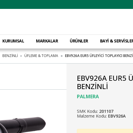
KURUMSAL
MARKALAR
ÜRÜNLER
BAYİ & SERVİSLE
BENZİNLİ
ÜFLEME & TOPLAMA
EBV926A EUR5 ÜFLEYİCİ TOPLAYICI BENZ
EBV926A EUR5 Ü
BENZİNLİ
PALMERA
SMK Kodu:
201107
Malzeme Kodu:
EBV926A