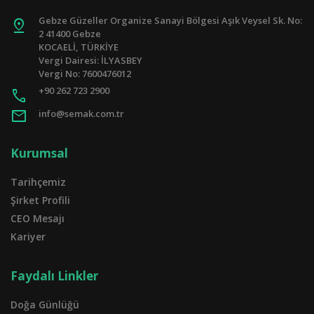
Gebze Güzeller Organize Sanayi Bölgesi Aşık Veysel Sk. No:
pin_drop
2 41400 Gebze
KOCAELİ, TÜRKİYE
Vergi Dairesi: İLYASBEY
Vergi No: 7600476012
+90 262 723 2900
call
mail
info@semak.com.tr
Kurumsal
Tarihçemiz
Şirket Profili
CEO Mesajı
Kariyer
Faydalı Linkler
Doğa Günlüğü