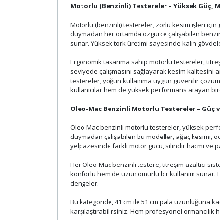
Motorlu (Benzinli) Testereler – Yüksek Güç
Motorlu (benzinli) testereler, zorlu kesim işleri iç
duymadan her ortamda özgürce çalışabilen benzin
sunar. Yüksek tork üretimi sayesinde kalın gövdeler
Ergonomik tasarıma sahip motorlu testereler, titreş
seviyede çalışmasını sağlayarak kesim kalitesini ar
testereler, yoğun kullanıma uygun güvenilir çözüm
kullanıcılar hem de yüksek performans arayan bireyse
Oleo-Mac Benzinli Motorlu Testereler – Güç ve
Oleo-Mac benzinli motorlu testereler, yüksek perfo
duymadan çalışabilen bu modeller, ağaç kesimi, odu
yelpazesinde farklı motor gücü, silindir hacmi ve 
Her Oleo-Mac benzinli testere, titreşim azaltıcı s
konforlu hem de uzun ömürlü bir kullanım sunar. 
dengeler.
Bu kategoride, 41 cm ile 51 cm pala uzunluğuna kad
karşılaştırabilirsiniz. Hem profesyonel ormancılık h