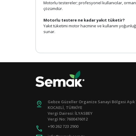
Motorlu testereler; profesyonel kullanıcılar, ormancı
çözümdür.
Motorlu testere ne kadar yakıt tüketir?
Yakıt tüketimi motor hacmine ve kullanım yoğunluğ
sunar.
Gebze Güzeller Organize Sanayi Bölgesi Aşık 
pin_drop
KOCAELİ, TÜRKİYE
Vergi Dairesi: İLYASBEY
Vergi No: 7600476012
+90 262 723 2900
call