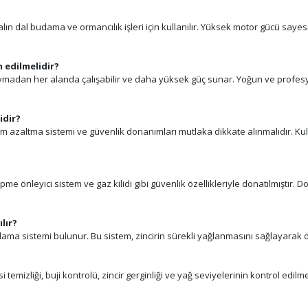
alın dal budama ve ormancılık işleri için kullanılır. Yüksek motor gücü sa
h edilmelidir?
uymadan her alanda çalışabilir ve daha yüksek güç sunar. Yoğun ve profesyone
idir?
itreşim azaltma sistemi ve güvenlik donanımları mutlaka dikkate alınmalıdır
tepme önleyici sistem ve gaz kilidi gibi güvenlik özellikleriyle donatılmıştı
lır?
ağlama sistemi bulunur. Bu sistem, zincirin sürekli yağlanmasını sağlayara
i temizliği, buji kontrolü, zincir gerginliği ve yağ seviyelerinin kontrol edil