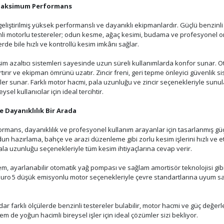
, Maksimum Performans
in geliştirilmiş yüksek performanslı ve dayanıklı ekipmanlardır. Güçlü benzinl
li motorlu testereler; odun kesme, ağaç kesimi, budama ve profesyonel 
de bile hızlı ve kontrollü kesim imkânı sağlar.
im azaltıcı sistemleri sayesinde uzun süreli kullanımlarda konfor sunar. Oto
tırır ve ekipman ömrünü uzatır. Zincir freni, geri tepme önleyici güvenlik si
ler sunar. Farklı motor hacmi, pala uzunluğu ve zincir seçenekleriyle sunu
l kullanıcılar için ideal tercihtir.
 Dayanıklılık Bir Arada
rmans, dayanıklılık ve profesyonel kullanım arayanlar için tasarlanmış güçl
n hazırlama, bahçe ve arazi düzenleme gibi zorlu kesim işlerini hızlı ve e
pala uzunluğu seçenekleriyle tüm kesim ihtiyaçlarına cevap verir.
istem, ayarlanabilir otomatik yağ pompası ve sağlam amortisör teknolojisi g
Euro 5 düşük emisyonlu motor seçenekleriyle çevre standartlarına uyum sa
ar farklı ölçülerde benzinli testereler bulabilir, motor hacmi ve güç değer
em de yoğun hacimli bireysel işler için ideal çözümler sizi bekliyor.