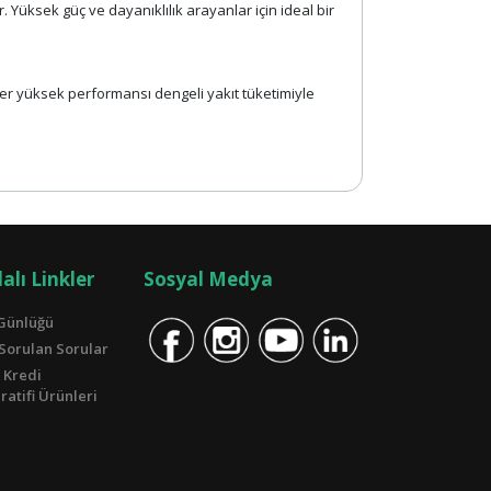
r. Yüksek güç ve dayanıklılık arayanlar için ideal bir
er yüksek performansı dengeli yakıt tüketimiyle
alı Linkler
Sosyal Medya
Günlüğü
 Sorulan Sorular
 Kredi
atifi Ürünleri