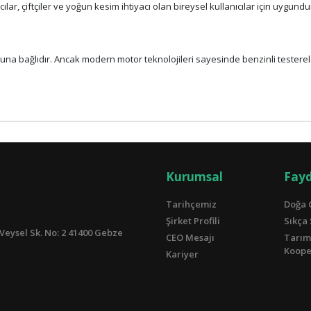
lar, çiftçiler ve yoğun kesim ihtiyacı olan bireysel kullanıcılar için uygundu
una bağlıdır. Ancak modern motor teknolojileri sayesinde benzinli testerel
Kurumsal
Fayd
Tarihçemiz
Doğa 
Şirket Profili
Sıkça
Veysel Sk. No: 2 41400 Gebze
CEO Mesajı
Tarım
Kooper
Kariyer