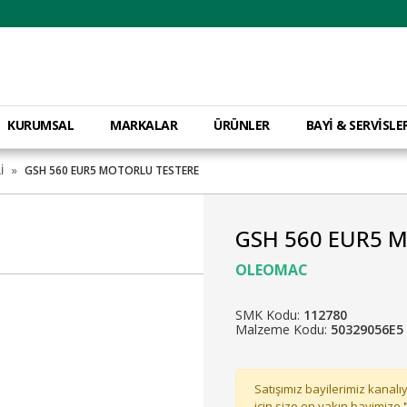
KURUMSAL
MARKALAR
ÜRÜNLER
BAYİ & SERVİSLE
İ
GSH 560 EUR5 MOTORLU TESTERE
GSH 560 EUR5 
OLEOMAC
SMK Kodu:
112780
Malzeme Kodu:
50329056E5
Satışımız bayilerimiz kanalıy
için size en yakın bayimize