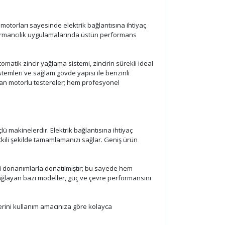
i motorları sayesinde elektrik bağlantısına ihtiyaç
ormancılık uygulamalarında üstün performans
matik zincir yağlama sistemi, zincirin sürekli ideal
stemleri ve sağlam gövde yapısı ile benzinli
lan motorlu testereler; hem profesyonel
ü makinelerdir. Elektrik bağlantısına ihtiyaç
tkili şekilde tamamlamanızı sağlar. Geniş ürün
ibi donanımlarla donatılmıştır; bu sayede hem
ğlayan bazı modeller, güç ve çevre performansını
lerini kullanım amacınıza göre kolayca