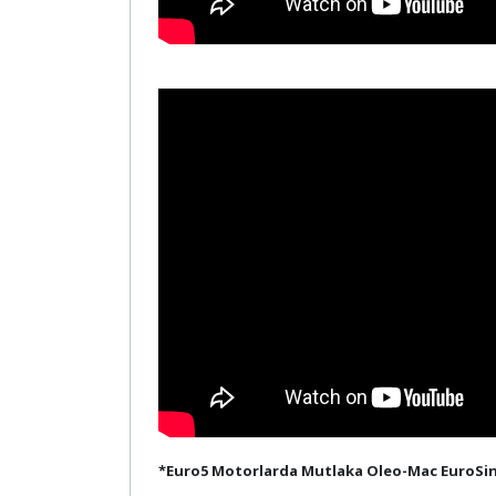
*Euro5 Motorlarda Mutlaka Oleo-Mac EuroSint