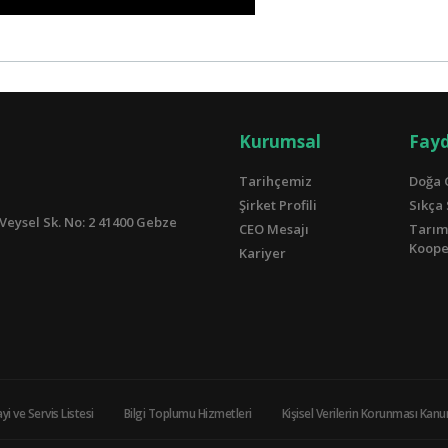
Kurumsal
Fayd
Tarihçemiz
Doğa 
Şirket Profili
Sıkça
Veysel Sk. No: 2 41400 Gebze
CEO Mesajı
Tarım
Kooper
Kariyer
yi ve Servis Listesi
Bilgi Toplumu Hizmetleri
Kişisel Verilerin Korunması Kan