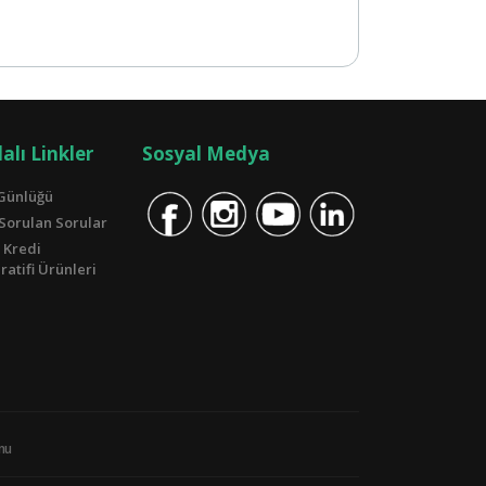
alı Linkler
Sosyal Medya
Günlüğü
 Sorulan Sorular
 Kredi
atifi Ürünleri
unu