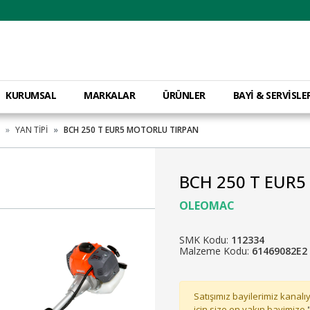
KURUMSAL
MARKALAR
ÜRÜNLER
BAYİ & SERVİSLE
YAN TİPİ
BCH 250 T EUR5 MOTORLU TIRPAN
BCH 250 T EUR
OLEOMAC
SMK Kodu:
112334
Malzeme Kodu:
61469082E2
Satışımız bayilerimiz kanalıy
için size en yakın bayimize