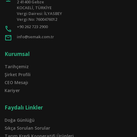
2 41400 Gebze
KOCAELİ, TÜRKİYE
Vergi Dairesi: İLYASBEY
Vergi No: 7600476012
+90 262 723 2900
call
mail
info@semak.com.tr
Kurumsal
Tarihçemiz
Şirket Profili
CEO Mesajı
Kariyer
Faydalı Linkler
Doğa Günlüğü
Sıkça Sorulan Sorular
Tarım Kredi Kooperatifi Ürünleri