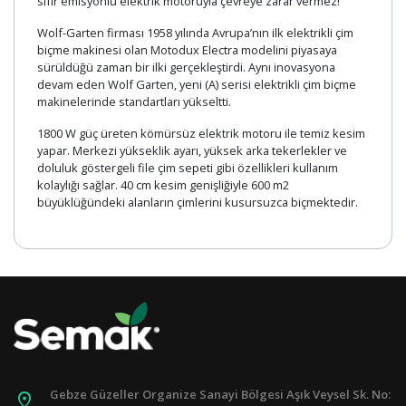
sıfır emisyonlu elektrik motoruyla çevreye zarar vermez!
Wolf-Garten firması 1958 yılında Avrupa’nın ilk elektrikli çim
biçme makinesi olan Motodux Electra modelini piyasaya
sürüldüğü zaman bir ilki gerçekleştirdi. Aynı inovasyona
devam eden Wolf Garten, yeni (A) serisi elektrikli çim biçme
makinelerinde standartları yükseltti.
1800 W güç üreten kömürsüz elektrik motoru ile temiz kesim
yapar. Merkezi yükseklik ayarı, yüksek arka tekerlekler ve
doluluk göstergeli file çim sepeti gibi özellikleri kullanım
kolaylığı sağlar. 40 cm kesim genişliğiyle 600 m2
büyüklüğündeki alanların çimlerini kusursuzca biçmektedir.
Gebze Güzeller Organize Sanayi Bölgesi Aşık Veysel Sk. No:
pin_drop