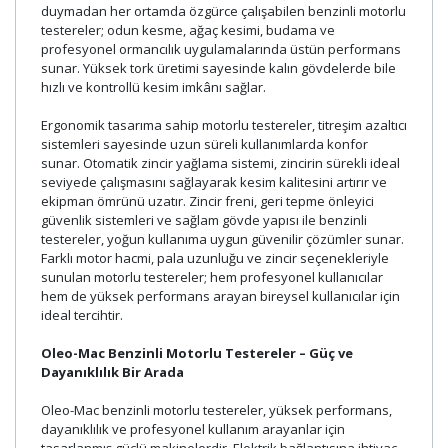
duymadan her ortamda özgürce çalışabilen benzinli motorlu
testereler; odun kesme, ağaç kesimi, budama ve
profesyonel ormancılık uygulamalarında üstün performans
sunar. Yüksek tork üretimi sayesinde kalın gövdelerde bile
hızlı ve kontrollü kesim imkânı sağlar.
Ergonomik tasarıma sahip motorlu testereler, titreşim azaltıcı
sistemleri sayesinde uzun süreli kullanımlarda konfor
sunar. Otomatik zincir yağlama sistemi, zincirin sürekli ideal
seviyede çalışmasını sağlayarak kesim kalitesini artırır ve
ekipman ömrünü uzatır. Zincir freni, geri tepme önleyici
güvenlik sistemleri ve sağlam gövde yapısı ile benzinli
testereler, yoğun kullanıma uygun güvenilir çözümler sunar.
Farklı motor hacmi, pala uzunluğu ve zincir seçenekleriyle
sunulan motorlu testereler; hem profesyonel kullanıcılar
hem de yüksek performans arayan bireysel kullanıcılar için
ideal tercihtir.
Oleo-Mac Benzinli Motorlu Testereler – Güç ve
Dayanıklılık Bir Arada
Oleo-Mac benzinli motorlu testereler, yüksek performans,
dayanıklılık ve profesyonel kullanım arayanlar için
tasarlanmış güçlü makinelerdir. Elektrik bağlantısına ihtiyaç