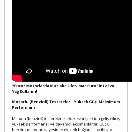
*Euro5 Motorlarda Mutlaka Oleo-Mac EuroSint2 Evo
Yağ Kullanın!
Motorlu (Benzinli) Testereler – Yüksek Güç, Maksimum
Performans
Motorlu (benzinli) testereler, zorlu kesim işleri için geliştirilmiş
yüksek performanslı ve dayanıklı ekipmanlardır. Güçlü
benzinli motorları sayesinde elektrik bağlantısına ihtiyaç