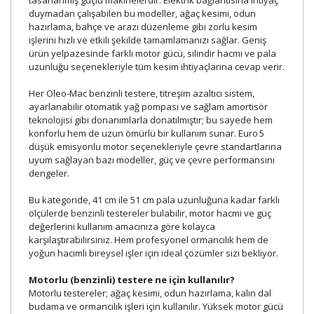
duymadan çalışabilen bu modeller, ağaç kesimi, odun
hazırlama, bahçe ve arazi düzenleme gibi zorlu kesim
işlerini hızlı ve etkili şekilde tamamlamanızı sağlar. Geniş
ürün yelpazesinde farklı motor gücü, silindir hacmi ve pala
uzunluğu seçenekleriyle tüm kesim ihtiyaçlarına cevap verir.
Her Oleo-Mac benzinli testere, titreşim azaltıcı sistem,
ayarlanabilir otomatik yağ pompası ve sağlam amortisör
teknolojisi gibi donanımlarla donatılmıştır; bu sayede hem
konforlu hem de uzun ömürlü bir kullanım sunar. Euro 5
düşük emisyonlu motor seçenekleriyle çevre standartlarına
uyum sağlayan bazı modeller, güç ve çevre performansını
dengeler.
Bu kategoride, 41 cm ile 51 cm pala uzunluğuna kadar farklı
ölçülerde benzinli testereler bulabilir, motor hacmi ve güç
değerlerini kullanım amacınıza göre kolayca
karşılaştırabilirsiniz. Hem profesyonel ormancılık hem de
yoğun hacimli bireysel işler için ideal çözümler sizi bekliyor.
Motorlu (benzinli) testere ne için kullanılır?
Motorlu testereler; ağaç kesimi, odun hazırlama, kalın dal
budama ve ormancılık işleri için kullanılır. Yüksek motor gücü