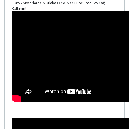
Euro5 Motorlarda Mutlaka Oleo-Mac EuroSint2 Evo Yağ
Kullanın!