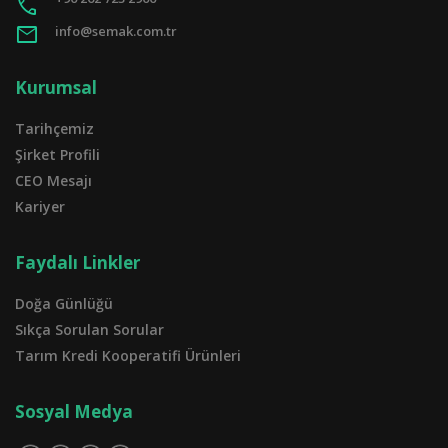
call
mail
info@semak.com.tr
Kurumsal
Tarihçemiz
Şirket Profili
CEO Mesajı
Kariyer
Faydalı Linkler
Doğa Günlüğü
Sıkça Sorulan Sorular
Tarım Kredi Kooperatifi Ürünleri
Sosyal Medya