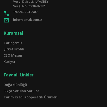
Vergi Dairesi: İLYASBEY
Vergi No: 7600476012
+90 262 723 2900
call
mail
info@semak.com.tr
Kurumsal
Tarihçemiz
Şirket Profili
CEO Mesajı
Kariyer
Faydalı Linkler
Doğa Günlüğü
Sıkça Sorulan Sorular
Tarım Kredi Kooperatifi Ürünleri