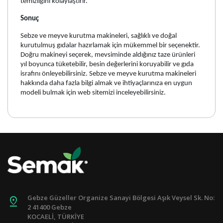
temizliğini kolaylaştırır.
Sonuç
Sebze ve meyve kurutma makineleri, sağlıklı ve doğal
kurutulmuş gıdalar hazırlamak için mükemmel bir seçenektir.
Doğru makineyi seçerek, mevsiminde aldığınız taze ürünleri
yıl boyunca tüketebilir, besin değerlerini koruyabilir ve gıda
israfını önleyebilirsiniz. Sebze ve meyve kurutma makineleri
hakkında daha fazla bilgi almak ve ihtiyaçlarınıza en uygun
modeli bulmak için web sitemizi inceleyebilirsiniz.
Gebze Güzeller Organize Sanayi Bölgesi Aşık Veysel Sk. No:
pin_drop
2 41400 Gebze
KOCAELİ, TÜRKİYE