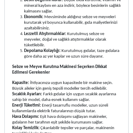
Besin Değerini Korur:
Düşük ısıda kurutma, vitamin ve
mineral kaybını en aza indirir, böylece besinlerin sağlıklı
kalmasını sağlar.
Ekonomik:
Mevsiminde aldığınız sebze ve meyveleri
kurutarak yıl boyunca kullanabilir, gıda maliyetlerinizi
azaltabilirsiniz.
Lezzetli Atıştırmalıklar:
Kurutulmuş sebze ve
meyveler, doğal ve sağlıklı atıştırmalıklar olarak
tüketilebilir.
Depolama Kolaylığı:
Kurutulmuş gıdalar, taze gıdalara
göre daha az yer kaplar ve uzun süre dayanır.
Sebze ve Meyve Kurutma Makinesi Seçerken Dikkat
Edilmesi Gerekenler
Kapasite:
İhtiyacınıza uygun kapasitede bir makine seçin.
Büyük aileler için geniş tepsili modeller tercih edilebilir.
Sıcaklık Ayarları:
Farklı gıdalar için uygun sıcaklık ayarlarına
sahip bir model, daha esnek kullanım sağlar.
Enerji Tüketimi:
Enerji tasarruflu modeller, uzun süreli
kullanımlarda elektrik faturalarınızı düşük tutar.
Hava Dolaşımı:
Eşit hava dolaşımı sağlayan makineler,
gıdaların her tarafının eşit şekilde kurumasını sağlar.
Kolay Temizlik:
Çıkarılabilir tepsiler ve parçalar, makinenin