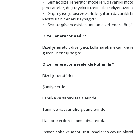
• Semak dizel jeneratör modelleri, dayanıklı motor 
jeneratörler, düşük yakıt tüketimi ile maliyet avanta
• Güçlü şase yapısı ve zorlu koşullara dayanıklı bi
kesintisiz bir enerji kaynağıdır.
• Semak güvencesiyle sunulan dizel jeneratör çözüm
Dizel jeneratör nedir?
Dizel jeneratör, dizel yakıt kullanarak mekanik ener
güvenilir enerji sağlar.
Dizel jeneratör nerelerde kullanılır?
Dizel jeneratörler;
Şantiyelerde
Fabrika ve sanayi tesislerinde
Tarım ve hayvancılık işletmelerinde
Hastanelerde ve kamu binalarında
İnşaat, saha ve mobil uygulamalarda yaygın olarak 