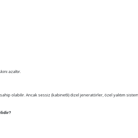
ini azaltır.
hip olabilir. Ancak sessiz (kabinetli) dizel jeneratörler, özel yalıtım sist
lidir?