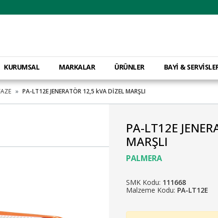
KURUMSAL
MARKALAR
ÜRÜNLER
BAYİ & SERVİSLE
AZE
PA-LT12E JENERATÖR 12,5 kVA DİZEL MARŞLI
PA-LT12E JENER
MARŞLI
PALMERA
SMK Kodu:
111668
Malzeme Kodu:
PA-LT12E