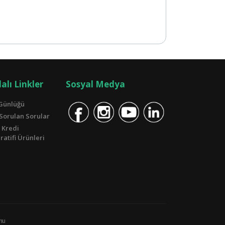
alı Linkler
Sosyal Medya
Günlüğü
 Sorulan Sorular
 Kredi
atifi Ürünleri
unu