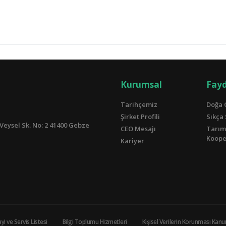
Kurumsal
Fayd
Tarihçemiz
Doğa 
Şirket Profili
Sıkça
Veysel Sk. No: 2 41400 Gebze
CEO Mesajı
Tarım
Kooper
Kariyer
yi ve Servis Listesi
Bilgi Toplumu Hizmetleri
Kişisel Verilerin Korunması Kan