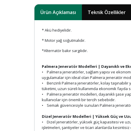
Ürün Açıklaması
Teknik Özellikler
* Akü hediyelidir.
* Motor yağ soğutmalıdır.
*Alternatör bakır sargılıdır.
Palmera Jeneratör Modelleri | Dayanıklı ve 
• Palmera jeneratörler, sağlam yapısı ve ekonomik çö
uygulamalar için ideal olan Palmera jeneratör modell
• Benzinli Palmera jeneratörler, kolay taşınabilir 
tüketimi, uzun süreli kullanımda ekonomik fayda s
• Palmera jeneratör modelleri, dayanıklı şase yapıs
kullanıcılar için önemli bir tercih sebebidir.
• Semak güvencesiyle sunulan Palmera jeneratör çöz
Dizel Jeneratör Modelleri | Yüksek Güç ve Uz
• Dizel jeneratörler, yüksek güç kapasitesi ve uzun
işletmeleri, şantiyeler ve ticari alanlarda kesintisiz