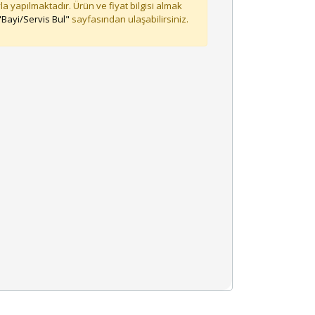
la yapılmaktadır. Ürün ve fiyat bilgisi almak
"Bayi/Servis Bul"
sayfasından ulaşabilirsiniz.