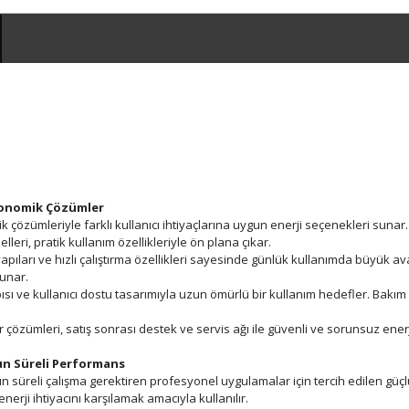
Ekonomik Çözümler
zümleriyle farklı kullanıcı ihtiyaçlarına uygun enerji seçenekleri sunar. Ev 
eri, pratik kullanım özellikleriyle ön plana çıkar.
yapıları ve hızlı çalıştırma özellikleri sayesinde günlük kullanımda büyük av
unar.
ı ve kullanıcı dostu tasarımıyla uzun ömürlü bir kullanım hedefler. Bakım ko
ümleri, satış sonrası destek ve servis ağı ile güvenli ve sorunsuz enerji i
un Süreli Performans
 süreli çalışma gerektiren profesyonel uygulamalar için tercih edilen güçlü 
 enerji ihtiyacını karşılamak amacıyla kullanılır.