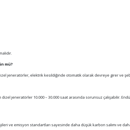
alıdır.
kün mü?
dizel jeneratörler, elektrik kesildiğinde otomatik olarak devreye girer ve ş
 dizel jeneratörler 10.000 – 30.000 saat arasında sorunsuz çalışabilir. En
olojileri ve emisyon standartları sayesinde daha düşük karbon salımı ve da