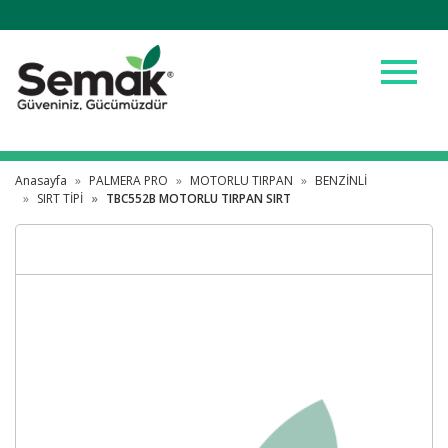
menu
Anasayfa
PALMERA PRO
MOTORLU TIRPAN
BENZİNLİ
SIRT TİPİ
TBC552B MOTORLU TIRPAN SIRT