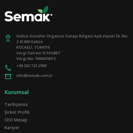
Gebze Güzeller Organize Sanayi Bölgesi Aşık Veysel Sk. No:
pin_drop
2 41400 Gebze
KOCAELİ, TÜRKİYE
Vergi Dairesi: İLYASBEY
Vergi No: 7600476012
+90 262 723 2900
call
mail
info@semak.com.tr
Kurumsal
Tarihçemiz
Şirket Profili
CEO Mesajı
Kariyer