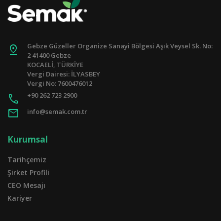
Gebze Güzeller Organize Sanayi Bölgesi Aşık Veysel Sk. No:
pin_drop
2 41400 Gebze
KOCAELİ, TÜRKİYE
Vergi Dairesi: İLYASBEY
Vergi No: 7600476012
+90 262 723 2900
call
mail
info@semak.com.tr
Kurumsal
Tarihçemiz
Şirket Profili
CEO Mesajı
Kariyer