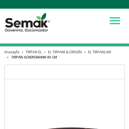
menu
Anasayfa
TIRPAN EL
EL TIRPANI & DİRGEN
EL TIRPANLARI
TIRPAN ACKERSMANN 85 CM