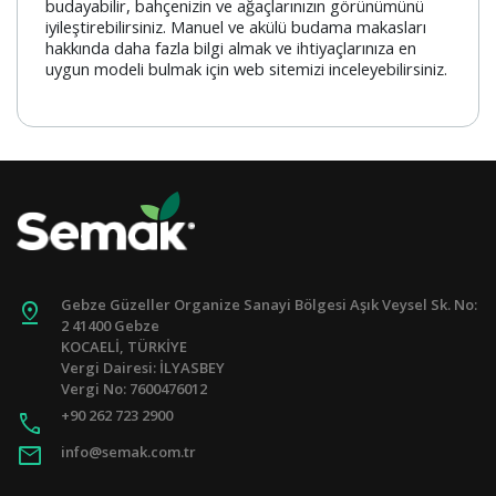
budayabilir, bahçenizin ve ağaçlarınızın görünümünü
iyileştirebilirsiniz. Manuel ve akülü budama makasları
hakkında daha fazla bilgi almak ve ihtiyaçlarınıza en
uygun modeli bulmak için web sitemizi inceleyebilirsiniz.
Gebze Güzeller Organize Sanayi Bölgesi Aşık Veysel Sk. No:
pin_drop
2 41400 Gebze
KOCAELİ, TÜRKİYE
Vergi Dairesi: İLYASBEY
Vergi No: 7600476012
+90 262 723 2900
call
mail
info@semak.com.tr