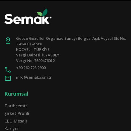
Gebze Güzeller Organize Sanayi Bölgesi Aşık Veysel Sk. No:
pin_drop
2 41400 Gebze
KOCAELİ, TÜRKİYE
Vergi Dairesi: İLYASBEY
Vergi No: 7600476012
+90 262 723 2900
call
mail
info@semak.com.tr
Kurumsal
Tarihçemiz
Şirket Profili
CEO Mesajı
Kariyer